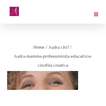
Salta
al
contenuto
Audra-mamma-professionista-
educatrice-cinofila-creativa
Home
/
Audra chi?
/
Audra-mamma-professionista-educatrice-
cinofila-creativa