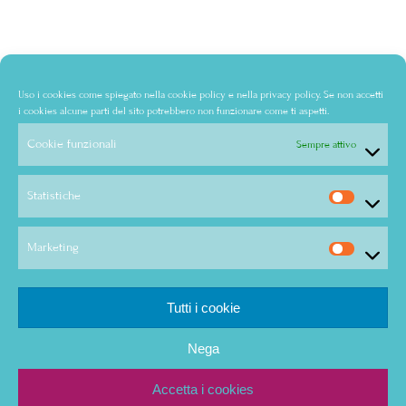
Uso i cookies come spiegato nella
cookie policy
e nella
privacy policy
. Se non accetti
i cookies alcune parti del sito potrebbero non funzionare come ti aspetti.
Cookie funzionali
Sempre attivo
Statistiche
Marketing
Tutti i cookie
Nega
Accetta i cookies