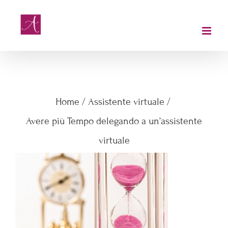
Salta
al
contenuto
Avere più Tempo delegando a
un’assistente virtuale
Home
/
Assistente virtuale
/
Avere più Tempo delegando a un’assistente
virtuale