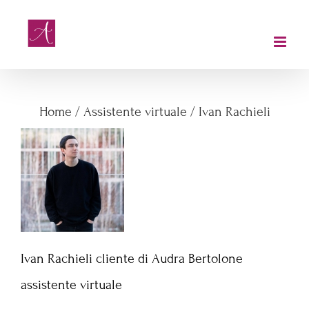
Salta
al
contenuto
Ivan Rachieli
Home
/
Assistente virtuale
/
Ivan Rachieli
Ivan Rachieli cliente di Audra Bertolone
assistente virtuale