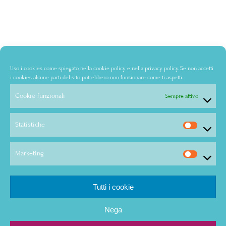
Uso i cookies come spiegato nella
cookie policy
e nella
privacy policy
. Se non accetti
i cookies alcune parti del sito potrebbero non funzionare come ti aspetti.
Cookie funzionali
Sempre attivo
Statistiche
Marketing
Tutti i cookie
Nega
© Copyright - Audra Bertolone