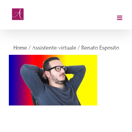
Salta
al
contenuto
Renato Esposito
Home
/
Assistente virtuale
/
Renato Esposito