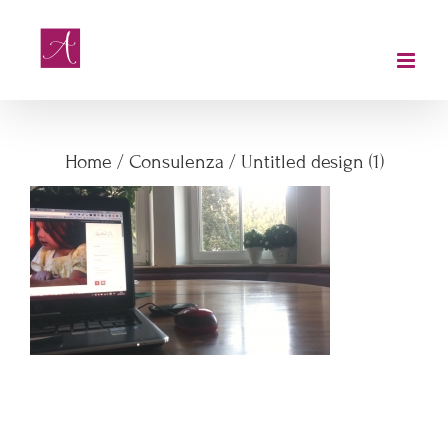
Salta
al
contenuto
Untitled design (1)
Home
/
Consulenza
/
Untitled design (1)