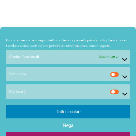
Uso i cookies come spiegato nella
cookie policy
e nella
privacy policy
. Se non accetti
i cookies alcune parti del sito potrebbero non funzionare come ti aspetti.
Cookie funzionali
Sempre attivo
Statistiche
Marketing
Tutti i cookie
Nega
© Copyright - Audra Bertolone