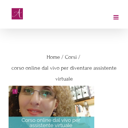
Salta
al
contenuto
corso online dal vivo per
diventare assistente virtuale
Home
/
Corsi
/
corso online dal vivo per diventare assistente
virtuale