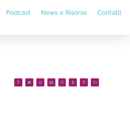
Podcast
News e Risorse
Contatti
Facebook
Twitter
Reddit
LinkedIn
WhatsApp
Tumblr
Pinterest
Email