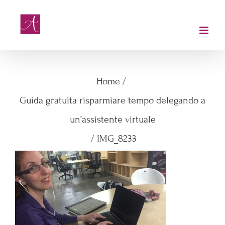
Salta
al
contenuto
IMG_8233
Home
/
Guida gratuita risparmiare tempo delegando a
un’assistente virtuale
/
IMG_8233