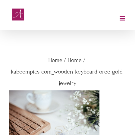
Salta
al
contenuto
kaboompics-com_wooden-
keyboard-oree-gold-jewelry
Home
/
Home
/
kaboompics-com_wooden-keyboard-oree-gold-
jewelry