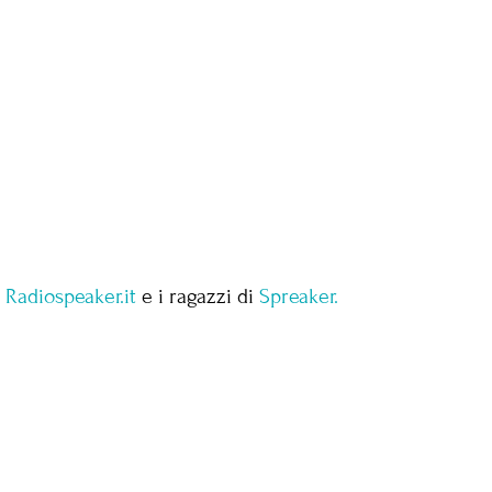
i
Radiospeaker.it
e i ragazzi di
Spreaker.