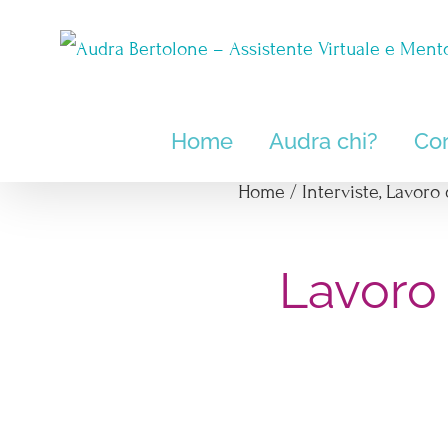
Salta
al
contenuto
Home
Audra chi?
Cor
Home
/
Interviste
,
Lavoro 
Lavoro 