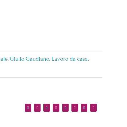
uale
,
Giulio Gaudiano
,
Lavoro da casa
,
Facebook
Twitter
Reddit
LinkedIn
WhatsApp
Tumblr
Pinterest
Email