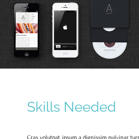
Skills Needed
Cras volutpat, ipsum a dignissim pulvinar, turp