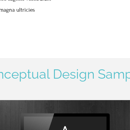
magna ultricies
nceptual Design Samp