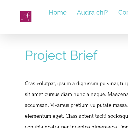
Salta
Home
Audra chi?
Cor
al
contenuto
Project Brief
Cras volutpat, ipsum a dignissim pulvinar, turp
sit amet cursus diam nunc a neque. Maecenas
accumsan. Vivamus pretium vulputate massa,
elementum eget. Class aptent taciti sociosqu
conubia nostra, per inceptos himenaeos. Don