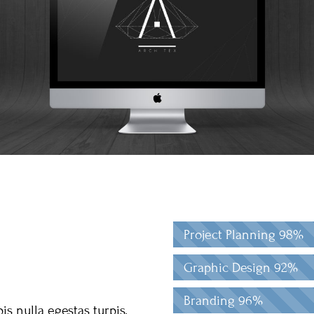
Project Planning
98%
Graphic Design
92%
Branding
96%
is nulla egestas turpis,