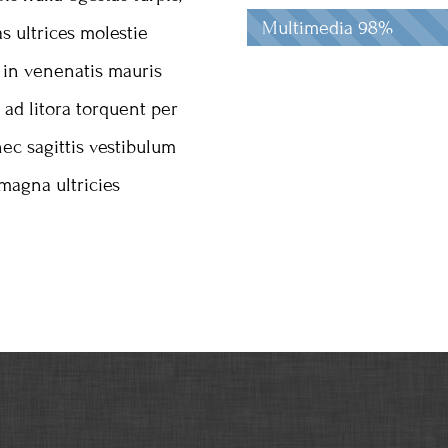
Multimedia
98%
 ultrices molestie
 in venenatis mauris
 ad litora torquent per
ec sagittis vestibulum
magna ultricies