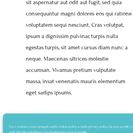
sit aspernatur aut odit aut fugit, sed quia
consequuntur magni dolores eos qui ratione
voluptatem sequi nesciunt. Cras volutpat,
ipsum a dignissim pulvinar, turpis nulla
egestas turpis, sit amet cursus diam nunc a
neque. Maecenas ultrices molestie
accumsan. Vivamus pretium vulputate
massa, insat venenatis mauris elementum
eget sadips ipsums.
Uso i cookies come spiegato nella
cookie policy
e nella
privacy policy
. Se non accetti i
parti del sito potrebbero non funzionare come ti aspetti.