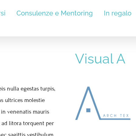
si
Consulenze e Mentoring
In regalo
Branding Harmony
Home
/
Branding
,
Design
/
Branding Harmony
Visual A
is nulla egestas turpis,
 ultrices molestie
 in venenatis mauris
 ad litora torquent per
ec sagittis vestibulum