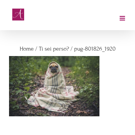
Salta
al
contenuto
pug-801826_1920
Home
/
Ti sei perso?
/
pug-801826_1920