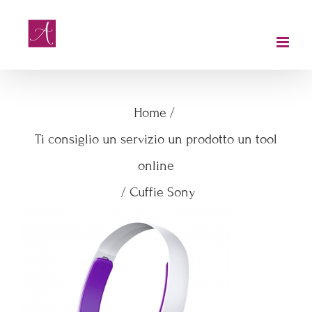
Salta
al
contenuto
Cuffie Sony
Home
/
Ti consiglio un servizio un prodotto un tool
online
/
Cuffie Sony