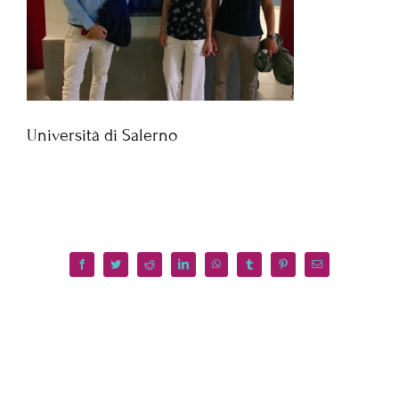
Università di Salerno
Facebook
Twitter
Reddit
LinkedIn
WhatsApp
Tumblr
Pinterest
Email