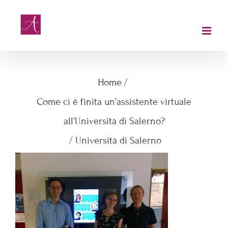
Salta
al
contenuto
Università di Salerno
Home
/
Come ci è finita un’assistente virtuale
all’Università di Salerno?
/
Università di Salerno