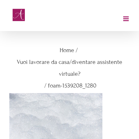
Salta
al
contenuto
foam-1539208_1280
Home
/
Vuoi lavorare da casa/diventare assistente
virtuale?
/
foam-1539208_1280