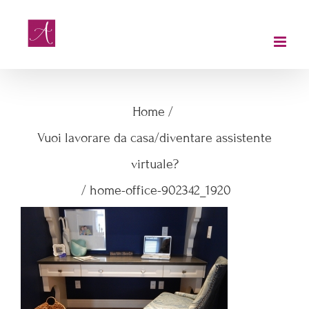
Salta
al
contenuto
home-office-902342_1920
Home
/
Vuoi lavorare da casa/diventare assistente
virtuale?
/
home-office-902342_1920