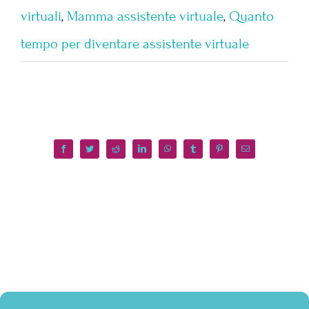
virtuali
,
Mamma assistente virtuale
,
Quanto
tempo per diventare assistente virtuale
Facebook
Twitter
Reddit
LinkedIn
WhatsApp
Tumblr
Pinterest
Email