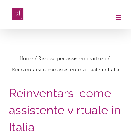
Salta
al
contenuto
Reinventarsi come assistente
virtuale in Italia
Home
/
Risorse per assistenti virtuali
/
Reinventarsi come assistente virtuale in Italia
Reinventarsi come
assistente virtuale in
Italia