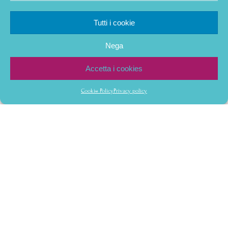
Tutti i cookie
Nega
Accetta i cookies
Cookie Policy
Privacy policy
Home 2
Home
/
Home 2
Ciao! Piacere di
conoscerti!