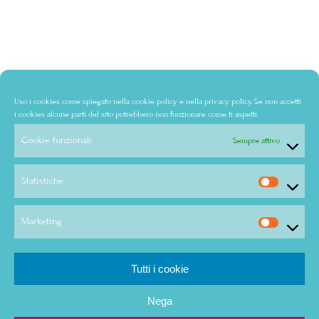
Uso i cookies come spiegato nella
cookie policy
e nella
privacy policy
. Se non accetti
i cookies alcune parti del sito potrebbero non funzionare come ti aspetti.
Cookie funzionali
Sempre attivo
Statistiche
Marketing
Tutti i cookie
Nega
© Copyright - Audra Bertolone