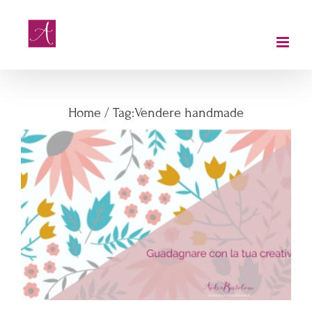
Salta
al
contenuto
Vendere handmade
Home
/
Tag:
Vendere handmade