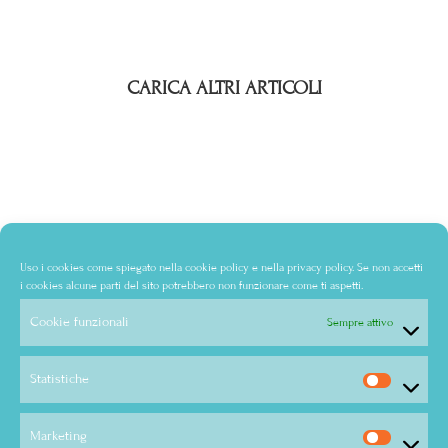
CARICA ALTRI ARTICOLI
Uso i cookies come spiegato nella
cookie policy
e nella
privacy policy
. Se non accetti
i cookies alcune parti del sito potrebbero non funzionare come ti aspetti.
Cookie funzionali
Sempre attivo
Statistiche
Marketing