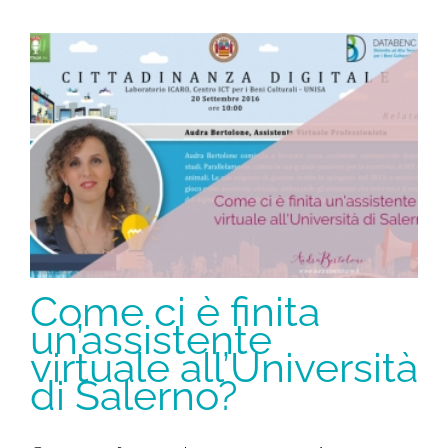
Come ci è finita
un’assistente
virtuale all’Università
di Salerno?